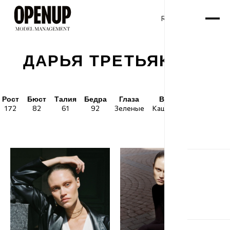
RU
ENG
/
ДАРЬЯ ТРЕТЬЯКОВА
Рост
Бюст
Талия
Бедра
Глаза
Волосы
Обувь
172
82
61
92
Зеленые
Каштановые
39