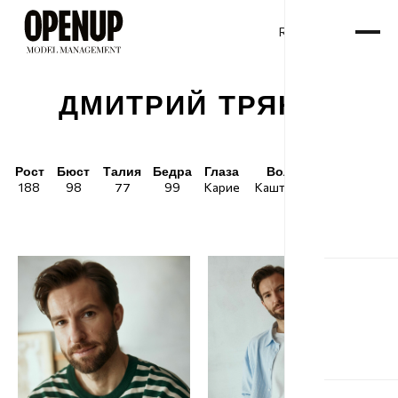
RU
ENG
/
ДМИТРИЙ ТРЯКИН
Рост
Бюст
Талия
Бедра
Глаза
Волосы
Обувь
188
98
77
99
Карие
Каштановые
44