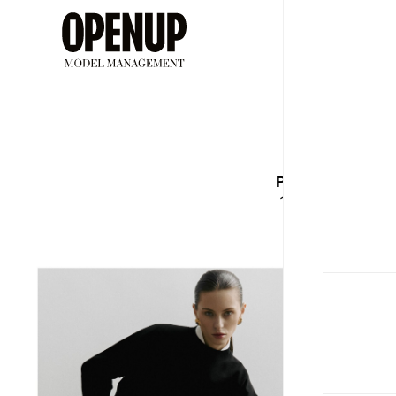
ДЕВУШ
ЕЛ
Рост
Бюст
177
80