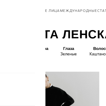
КИ
ПАРНИ
ПРИВОЗ
НОВЫЕ ЛИЦА
МЕЖДУНАРОДНЫЕ
СТА
ИЗАВЕТА ЛЕНС
Талия
Бедра
Глаза
Воло
60
87
Зеленые
Каштано