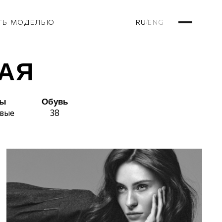
RU
ENG
ТЬ МОДЕЛЬЮ
/
КАЯ
сы
Обувь
вые
38