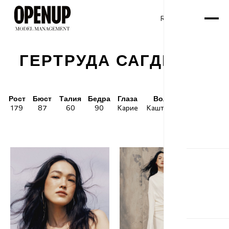
RU
ENG
/
ГЕРТРУДА САГДЕЕВА
Рост
Бюст
Талия
Бедра
Глаза
Волосы
Обувь
179
87
60
90
Карие
Каштановые
38