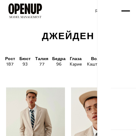
RU
ENG
/
ДЖЕЙДЕН
Рост
Бюст
Талия
Бедра
Глаза
Волосы
Обувь
187
93
77
96
Карие
Каштановые
45