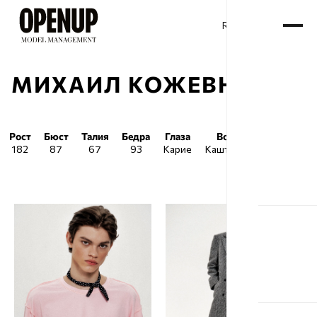
RU
ENG
/
МИХАИЛ КОЖЕВНИКОВ
Рост
Бюст
Талия
Бедра
Глаза
Волосы
Обувь
182
87
67
93
Карие
Каштановые
42