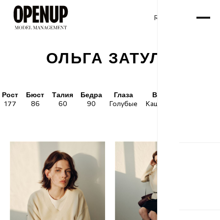
RU
ENG
/
ОЛЬГА ЗАТУЛА
Рост
Бюст
Талия
Бедра
Глаза
Волосы
Обувь
177
86
60
90
Голубые
Каштановые
40