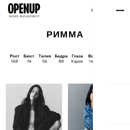
RU
ENG
/
РИММА
Рост
Бюст
Талия
Бедра
Глаза
Волосы
Обувь
168
74
56
88
Карие
Черные
36