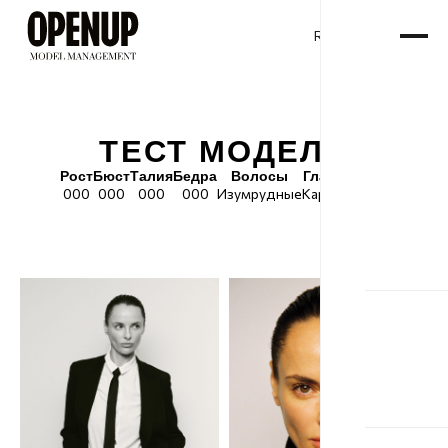
RU
ENG
/
ТЕСТ МОДЕЛИ
Рост
Бюст
Талия
Бедра
Волосы
Глаза
Обувь
000
000
000
000
Изумрудные
Карие
000