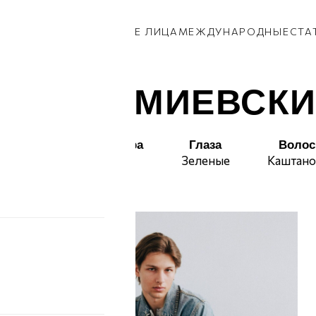
КИ
ПАРНИ
ПРИВОЗ
НОВЫЕ ЛИЦА
МЕЖДУНАРОДНЫЕ
СТА
ИМУР ЗМИЕВСК
Талия
Бедра
Глаза
Воло
75
96
Зеленые
Каштан