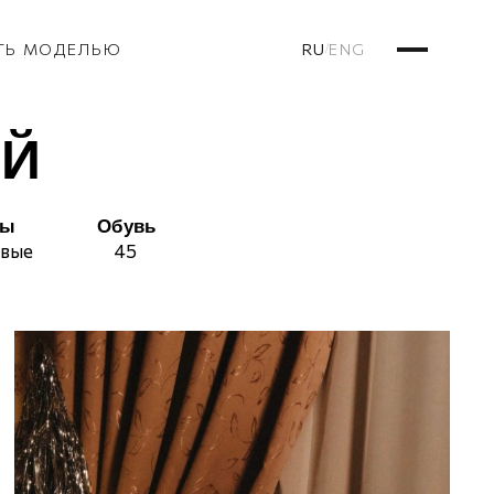
RU
ENG
ТЬ МОДЕЛЬЮ
/
ИЙ
сы
Обувь
овые
45