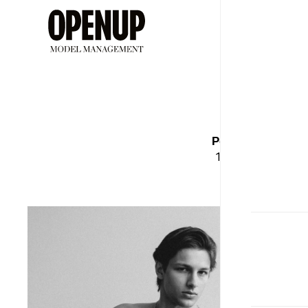
ДЕВУШ
Т
Рост
Бюст
188
95