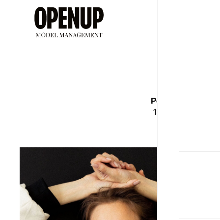
ДЕВУШ
Рост
Бюст
180
88