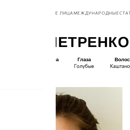
КИ
ПАРНИ
ПРИВОЗ
НОВЫЕ ЛИЦА
МЕЖДУНАРОДНЫЕ
СТА
ВИКА ПЕТРЕНКО
Талия
Бедра
Глаза
Воло
64
98
Голубые
Каштан