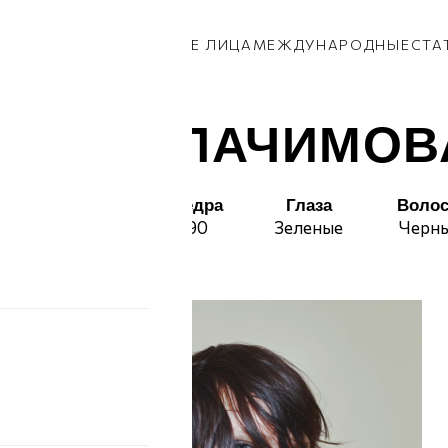
КИ
ПАРНИ
ПРИВОЗ
НОВЫЕ ЛИЦА
МЕЖДУНАРОДНЫЕ
СТА
ВЛАДА ЛАЧИМОВ
ст
Талия
Бедра
Глаза
Воло
7
63
90
Зеленые
Черн