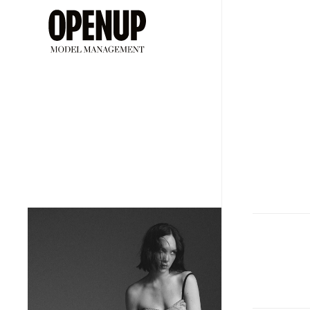
ДЕВУШ
Рост
Бю
177
8