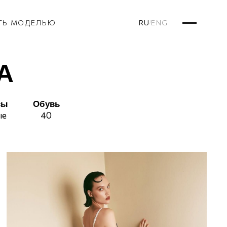
RU
ENG
ТЬ МОДЕЛЬЮ
/
А
сы
Обувь
ые
40